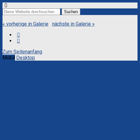
« vorherige in Galerie
nächste in Galerie »
Zum Seitenanfang
Mobil
Desktop